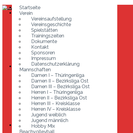
Startseite
Startseite
Verein
Verein
Vereinsaufstellung
Vereinsaufstellung
Vereinsgeschichte
Vereinsgeschichte
Spielstätten
Spielstätten
Trainingszeiten
Trainingszeiten
Dokumente
Dokumente
Kontakt
Kontakt
Sponsoren
Sponsoren
Impressum
Impressum
Datenschutzerklärung
Datenschutzerklärung
Mannschaften
Mannschaften
Damen I – Thüringenliga
Damen I – Thüringenliga
Damen II – Bezirksliga Ost
Damen II – Bezirksliga Ost
Damen III – Bezirksliga Ost
Damen III – Bezirksliga Ost
Herren I – Thüringenliga
Herren I – Thüringenliga
Herren II – Bezirksliga Ost
Herren II – Bezirksliga Ost
Herren III – Kreisklasse
Herren III – Kreisklasse
Herren IV – Kreisklasse
Jugend weiblich
Herren IV – Kreisklasse
Jugend männlich
Jugend weiblich
Hobby Mix
Jugend männlich
Beachvolleyball
Hobby Mix
Entstehung der Anlage
Beachvolleyball