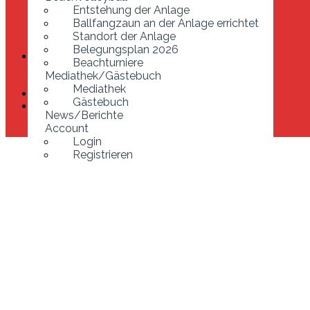
Ballfangzaun an der Anlage errichtet
Entstehung der Anlage
Standort der Anlage
Ballfangzaun an der Anlage errichtet
Belegungsplan 2026
Standort der Anlage
Beachturniere
Belegungsplan 2026
Mediathek/Gästebuch
Beachturniere
Mediathek
Mediathek/Gästebuch
Gästebuch
Mediathek
News/Berichte
Gästebuch
Account
News/Berichte
Login
Account
Registrieren
Login
Registrieren