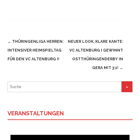
Navigation
←
THÜRINGENLIGA HERREN:
NEUER LOOK, KLARE KANTE:
(Beiträge)
INTENSIVER HEIMSPIELTAG
VC ALTENBURG I GEWINNT
FÜR DEN VC ALTENBURG I!
OSTTHÜRINGENDERBY IN
GERA MIT 3:1!
→
Suchergebnis
für:
VERANSTALTUNGEN