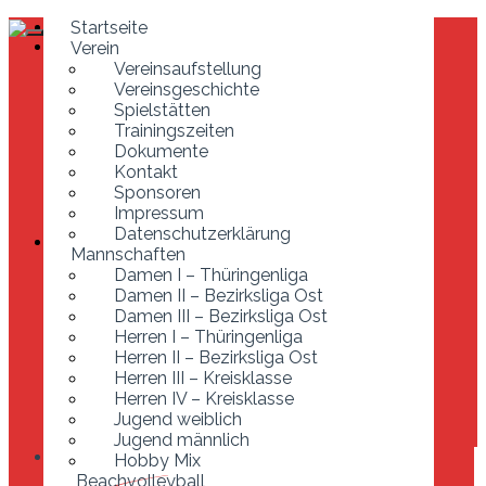
Startseite
Startseite
Verein
Verein
Vereinsaufstellung
Vereinsaufstellung
Vereinsgeschichte
Vereinsgeschichte
Spielstätten
Spielstätten
Trainingszeiten
Trainingszeiten
Dokumente
Dokumente
Kontakt
Kontakt
Sponsoren
Sponsoren
Impressum
Impressum
Datenschutzerklärung
Datenschutzerklärung
Mannschaften
Mannschaften
Damen I – Thüringenliga
Damen I – Thüringenliga
Damen II – Bezirksliga Ost
Damen II – Bezirksliga Ost
Damen III – Bezirksliga Ost
Damen III – Bezirksliga Ost
Herren I – Thüringenliga
Herren I – Thüringenliga
Herren II – Bezirksliga Ost
Herren II – Bezirksliga Ost
Herren III – Kreisklasse
Herren III – Kreisklasse
Herren IV – Kreisklasse
Jugend weiblich
Herren IV – Kreisklasse
Jugend männlich
Jugend weiblich
Hobby Mix
Jugend männlich
Beachvolleyball
Hobby Mix
Entstehung der Anlage
Beachvolleyball