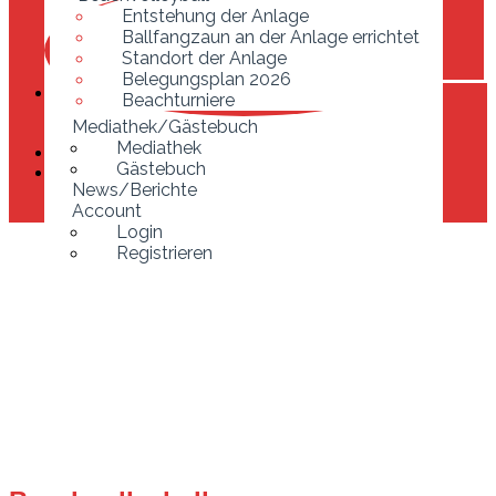
Ballfangzaun an der Anlage errichtet
Entstehung der Anlage
Standort der Anlage
Ballfangzaun an der Anlage errichtet
Belegungsplan 2026
Standort der Anlage
Beachturniere
Belegungsplan 2026
Mediathek/Gästebuch
Beachturniere
Mediathek
Mediathek/Gästebuch
Gästebuch
Mediathek
News/Berichte
Gästebuch
Account
News/Berichte
Login
Account
Registrieren
Login
Registrieren