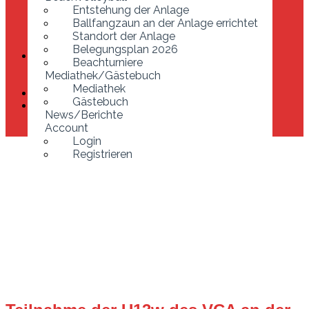
Ballfangzaun an der Anlage errichtet
Entstehung der Anlage
Standort der Anlage
Ballfangzaun an der Anlage errichtet
Belegungsplan 2026
Standort der Anlage
Beachturniere
Belegungsplan 2026
Mediathek/Gästebuch
Beachturniere
Mediathek
Mediathek/Gästebuch
Gästebuch
Mediathek
News/Berichte
Gästebuch
Account
News/Berichte
Login
Account
Registrieren
Login
Registrieren