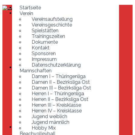
Startseite
Startseite
Verein
Verein
Vereinsaufstellung
Vereinsaufstellung
Vereinsgeschichte
Vereinsgeschichte
Spielstätten
Spielstätten
Trainingszeiten
Trainingszeiten
Dokumente
Dokumente
Kontakt
Kontakt
Sponsoren
Sponsoren
Impressum
Impressum
Datenschutzerklärung
Datenschutzerklärung
Mannschaften
Mannschaften
Damen I – Thüringenliga
Damen I – Thüringenliga
Damen II – Bezirksliga Ost
Damen II – Bezirksliga Ost
Damen III – Bezirksliga Ost
Damen III – Bezirksliga Ost
Herren I – Thüringenliga
Herren I – Thüringenliga
Herren II – Bezirksliga Ost
Herren II – Bezirksliga Ost
Herren III – Kreisklasse
Herren III – Kreisklasse
Herren IV – Kreisklasse
Jugend weiblich
Herren IV – Kreisklasse
Jugend männlich
Jugend weiblich
Hobby Mix
Jugend männlich
Beachvolleyball
Hobby Mix
Entstehung der Anlage
Beachvolleyball