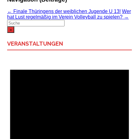
←
Finale Thüringens der weiblichen Jugende U 13!
Wer
hat Lust regelmäßig im Verein Volleyball zu spielen?
→
Suchergebnis
für:
VERANSTALTUNGEN