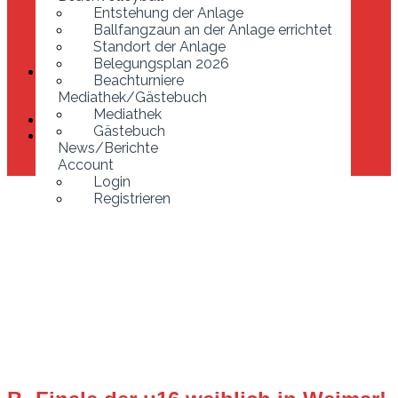
Ballfangzaun an der Anlage errichtet
Entstehung der Anlage
Standort der Anlage
Ballfangzaun an der Anlage errichtet
Belegungsplan 2026
Standort der Anlage
Beachturniere
Belegungsplan 2026
Mediathek/Gästebuch
Beachturniere
Mediathek
Mediathek/Gästebuch
Gästebuch
Mediathek
News/Berichte
Gästebuch
Account
News/Berichte
Login
Account
Registrieren
Login
Registrieren