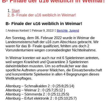
B- Finale der u16 weiblich in Weimar!
Start
B- Finale der u16 weiblich in Weimar!
B- Finale der u16 weiblich in Weimar!
Andreas Kerbel
/
Februar 9, 2022
/
Berichte
,
Jugend
Am Sonntag, dem 06. Februar 2022 wurde in Weimar die
Landesmeisterschaft der u16 zum Abschluss gebracht. Wir
waren für das B- Finale qualifiziert, fehlten uns doch 2
Vorrundenturniere wegen coronabedingter Nichtteilnahme.
In Weimar konnten wir auch nur mit 6 Spielerinnen antreten,
weil wegen Krankheit und Quarantäne 3 Spielerinnen
daheimbleiben mussten. Um so erfreulicher war das
sportliche Auftreten unserer Mädchen, die Einsatzbereitschaft
und konzentrierte Spielweise in allen 4 Begegnungen dieses
Wettkampftages.
Altenburg – Schmalkalden 2 : 0 (25:8;25:14)
Altenburg – Weimar 2 : 0 (25:7;25:12 )
Altenburg – Sömmerda 2 : 0 (25:11;25:5)
Altenburg – Erfurt elektronik 2 : 0 (25:10;25:7)