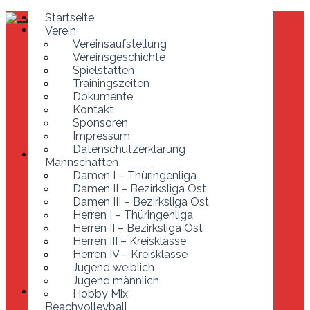
Startseite
Startseite
Verein
Verein
Vereinsaufstellung
Vereinsaufstellung
Vereinsgeschichte
Vereinsgeschichte
Spielstätten
Spielstätten
Trainingszeiten
Trainingszeiten
Dokumente
Dokumente
Kontakt
Kontakt
Sponsoren
Sponsoren
Impressum
Impressum
Datenschutzerklärung
Datenschutzerklärung
Mannschaften
Mannschaften
Damen I – Thüringenliga
Damen I – Thüringenliga
Damen II – Bezirksliga Ost
Damen II – Bezirksliga Ost
Damen III – Bezirksliga Ost
Damen III – Bezirksliga Ost
Herren I – Thüringenliga
Herren I – Thüringenliga
Herren II – Bezirksliga Ost
Herren II – Bezirksliga Ost
Herren III – Kreisklasse
Herren III – Kreisklasse
Herren IV – Kreisklasse
Jugend weiblich
Herren IV – Kreisklasse
Jugend männlich
Jugend weiblich
Hobby Mix
Jugend männlich
Beachvolleyball
Hobby Mix
Entstehung der Anlage
Beachvolleyball