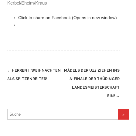
Kerbel/Eheim/Kraus
Click to share on Facebook (Opens in new window)
Navigation
←
HERREN I: WEIHNACHTEN
MÄDELS DER U14 ZIEHEN INS
(Beiträge)
ALS SPITZENREITER!
A-FINALE DER THÜRINGER
LANDESMEISTERSCHAFT
EIN!
→
Suchergebnis
für: