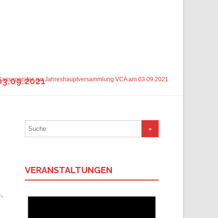
.09.2021
Kassenprüfer zur Jahreshauptversammlung VCA am 03.09.2021
Suchergebnis
für:
VERANSTALTUNGEN
,