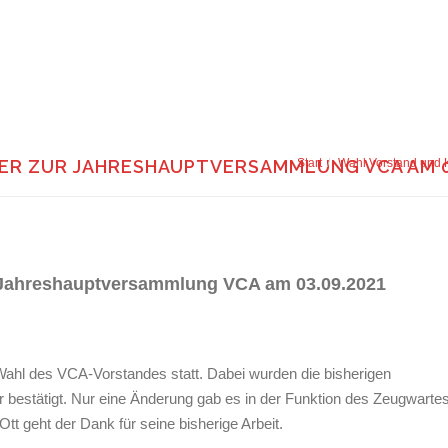
R ZUR JAHRESHAUPTVERSAMMLUNG VCA AM 03
Start
Wahl Vorstand und 
 Jahreshauptversammlung VCA am 03.09.2021
ahl des VCA-Vorstandes statt. Dabei wurden die bisherigen
r bestätigt. Nur eine Änderung gab es in der Funktion des Zeugwartes
tt geht der Dank für seine bisherige Arbeit.