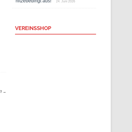
hitzebedingt aus!
24. Juni 2026
VEREINSSHOP
E!
→