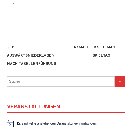
Navigation
←
2
ERKÄMPFTER SIEG AM 1.
(Beiträge)
AUSWÄRTSNIEDERLAGEN
SPIELTAG!
→
NACH TABELLENFÜHRUNG!
Suchergebnis
für:
VERANSTALTUNGEN
Es sind keine anstehenden Veranstaltungen vorhanden.
Hinweis