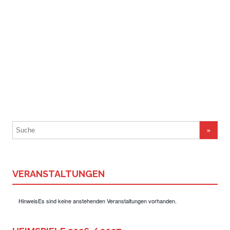
unten deine E-Mail-Adresse oder deinen
Benutzernamen ein.
Suchergebnis
für:
VERANSTALTUNGEN
Hinweis
Es sind keine anstehenden Veranstaltungen vorhanden.