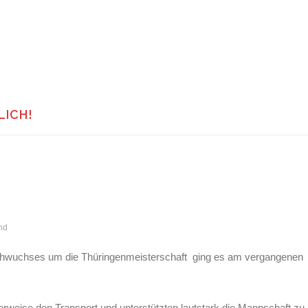
LICH!
nd
achwuchses um die Thüringenmeisterschaft ging es am vergangenen
rweise den Transport und unterstützten lautstark die Mannschaft zu