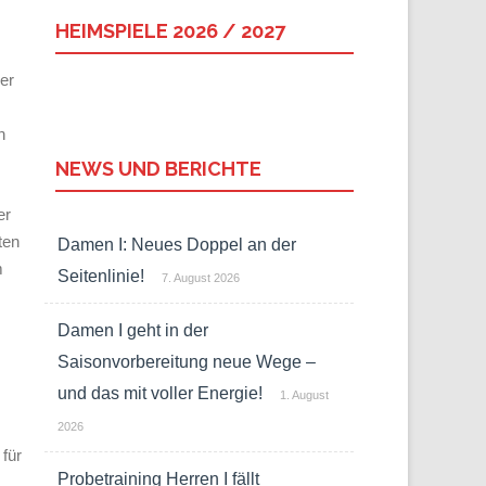
HEIMSPIELE 2026 / 2027
er
n
NEWS UND BERICHTE
er
ten
Damen I: Neues Doppel an der
m
Seitenlinie!
7. August 2026
Damen I geht in der
Saisonvorbereitung neue Wege –
und das mit voller Energie!
1. August
2026
 für
Probetraining Herren I fällt