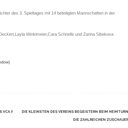
ichter des 3. Spieltages mit 14 beteiligten Mannschaften in der
 Deckert,Layla Winklmeier,Cara Schnelle und Zarina Sibekova
indow)
 VCA I!
DIE KLEINSTEN DES VEREINS BEGEISTERN BEIM HEIMTURN
DIE ZAHLREICHEN ZUSCHAUE