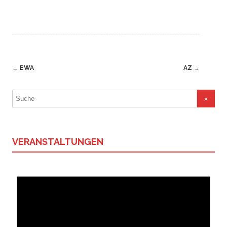
Navigation
←
EWA
AZ
→
(Beiträge)
Suchergebnis
für:
VERANSTALTUNGEN