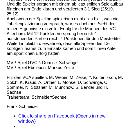
Und die Spieler sorgten mit einem ab jetzt soliden Spielaufbau
für einen am Ende klaren und verdienten 3:1 Sieg (25:19,
25:12).
Auch wenn der Spieltag spielerisch nicht alles hielt, was die
Tabellenplatzierung versprach, war es doch aus Sicht der
reinen Ergebnisse ein voller Erfolg für die Mannen des VC
Altenburg. Mit 12 Punkten Vorsprung bei noch 4
ausstehenden Partien reicht 1 Pünktchen für den Meistertitel.
Weiterhin bleibt zu erwähnen, dass alle Spieler des 13-
köpfigen Teams zum Einsatz kamen und somit ihren Anteil
am sportlichen Erfolg hatten.
MVP Spiel GVC2: Dominik Schwinge
MVP Spiel Ebeleben: Markus Zeise
Für den VCA spielten: M. Weber, M. Zeise, Y. Kötteritzsch, M.
Sölch, K. Kraus, A. Ortner, L. Monse, D. Schwinge, C.
Sommer, N. Stötzner, M. Münchow, S. Bender und H.
Sachse
Trainerteam: Schneider/Sachse
Frank Schneider
Click to share on Facebook (Opens in new
window)