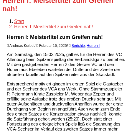
Herren I: Meistertitel zum Greifen
nah!
Start
Herren I: Meistertitel zum Greifen nah!
Herren I: Meistertitel zum Greifen nah!
Andreas Kerbel
/
Februar 16, 2025
/
Berichte
,
Herren I
Am Samstag, den 15.02.2025, galt es für die Herren des VC
Altenburg beim Spitzenspieltag der Verbandsliga zu bestehen.
Mit den gastgebenden Herren 2 des Geraer VC und den
Hünen aus Ebeleben warteten der Dritte und der Zweite der
aktuellen Tabelle auf den Spitzenreiter aus der Skatstadt.
Entsprechend motiviert gingen im ersten Spiel die Gastgeber
und der Sechser des VCA ans Werk. Ohne Stammzuspieler
P. Petermann führte Zuspieler M. Weber das Zepter und
erfüllte seine Aufgabe trotz des großen Drucks sehr gut. Mit
guten Aufschlägen und druckvollen Angriffen wurde der erste
Durchgang von Beginn an angeführt. Auch wenn zum Ende
des ersten Satzes die Konzentration etwas nachließ, konnte
die Satzführung geholt werden (25:20). Doch statt einer
Fortsetzung des erfolgreichen Spiels ließ die Spannung des
VCA-Sechser im Verlauf des zweiten Satzes immer mehr