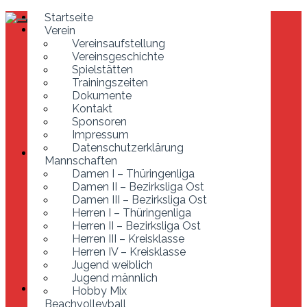
Startseite
Startseite
Verein
Verein
Vereinsaufstellung
Vereinsaufstellung
Vereinsgeschichte
Vereinsgeschichte
Spielstätten
Spielstätten
Trainingszeiten
Trainingszeiten
Dokumente
Dokumente
Kontakt
Kontakt
Sponsoren
Sponsoren
Impressum
Impressum
Datenschutzerklärung
Datenschutzerklärung
Mannschaften
Mannschaften
Damen I – Thüringenliga
Damen I – Thüringenliga
Damen II – Bezirksliga Ost
Damen II – Bezirksliga Ost
Damen III – Bezirksliga Ost
Damen III – Bezirksliga Ost
Herren I – Thüringenliga
Herren I – Thüringenliga
Herren II – Bezirksliga Ost
Herren II – Bezirksliga Ost
Herren III – Kreisklasse
Herren III – Kreisklasse
Herren IV – Kreisklasse
Jugend weiblich
Herren IV – Kreisklasse
Jugend männlich
Jugend weiblich
Hobby Mix
Jugend männlich
Beachvolleyball
Hobby Mix
Entstehung der Anlage
Beachvolleyball