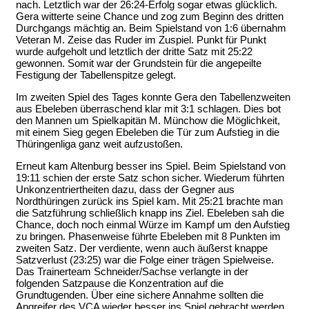
nach. Letztlich war der 26:24-Erfolg sogar etwas glücklich.
Gera witterte seine Chance und zog zum Beginn des dritten
Durchgangs mächtig an. Beim Spielstand von 1:6 übernahm
Veteran M. Zeise das Ruder im Zuspiel. Punkt für Punkt
wurde aufgeholt und letztlich der dritte Satz mit 25:22
gewonnen. Somit war der Grundstein für die angepeilte
Festigung der Tabellenspitze gelegt.
Im zweiten Spiel des Tages konnte Gera den Tabellenzweiten
aus Ebeleben überraschend klar mit 3:1 schlagen. Dies bot
den Mannen um Spielkapitän M. Münchow die Möglichkeit,
mit einem Sieg gegen Ebeleben die Tür zum Aufstieg in die
Thüringenliga ganz weit aufzustoßen.
Erneut kam Altenburg besser ins Spiel. Beim Spielstand von
19:11 schien der erste Satz schon sicher. Wiederum führten
Unkonzentriertheiten dazu, dass der Gegner aus
Nordthüringen zurück ins Spiel kam. Mit 25:21 brachte man
die Satzführung schließlich knapp ins Ziel. Ebeleben sah die
Chance, doch noch einmal Würze im Kampf um den Aufstieg
zu bringen. Phasenweise führte Ebeleben mit 8 Punkten im
zweiten Satz. Der verdiente, wenn auch äußerst knappe
Satzverlust (23:25) war die Folge einer trägen Spielweise.
Das Trainerteam Schneider/Sachse verlangte in der
folgenden Satzpause die Konzentration auf die
Grundtugenden. Über eine sichere Annahme sollten die
Angreifer des VCA wieder besser ins Spiel gebracht werden.