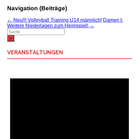
Navigation (Beiträge)
←
Neu!!! Volleyball Training U14 männlich!
Damen I:
Weitere Niederlagen zum Heimspiel!
→
Suchergebnis
für:
VERANSTALTUNGEN