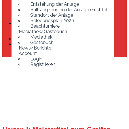
Ballfangzaun an der Anlage errichtet
Entstehung der Anlage
Standort der Anlage
Ballfangzaun an der Anlage errichtet
Belegungsplan 2026
Standort der Anlage
Beachturniere
Belegungsplan 2026
Mediathek/Gästebuch
Beachturniere
Mediathek
Mediathek/Gästebuch
Gästebuch
Mediathek
News/Berichte
Gästebuch
Account
News/Berichte
Login
Account
Registrieren
Login
Registrieren