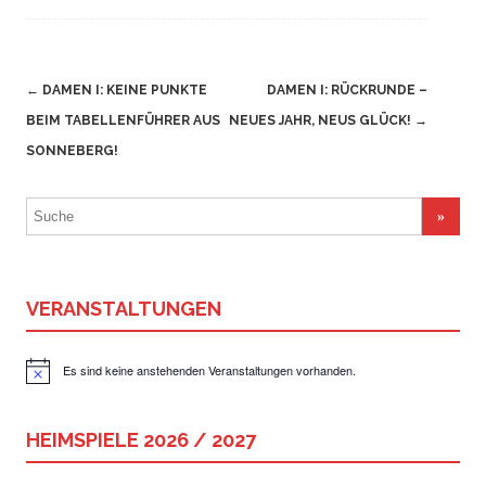
Navigation
←
DAMEN I: KEINE PUNKTE
DAMEN I: RÜCKRUNDE –
(Beiträge)
BEIM TABELLENFÜHRER AUS
NEUES JAHR, NEUS GLÜCK!
→
SONNEBERG!
Suchergebnis
für:
VERANSTALTUNGEN
Es sind keine anstehenden Veranstaltungen vorhanden.
Hinweis
HEIMSPIELE 2026 / 2027