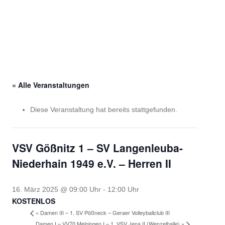
« Alle Veranstaltungen
Diese Veranstaltung hat bereits stattgefunden.
VSV Gößnitz 1 – SV Langenleuba-
Niederhain 1949 e.V. – Herren II
16. März 2025 @ 09:00 Uhr
-
12:00 Uhr
KOSTENLOS
«
Damen III – 1. SV Pößneck – Geraer Volleyballclub III
Damen I – VV70 Meiningen I – 1. VSV Jena II (Wenzelhalle)
»