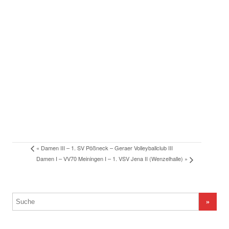
«
Damen III – 1. SV Pößneck – Geraer Volleyballclub III
Damen I – VV70 Meiningen I – 1. VSV Jena II (Wenzelhalle)
»
Suchergebnis
für: