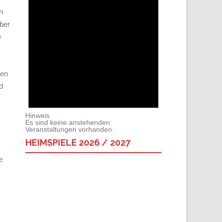
n
ber
e
ten
d
Hinweis
Es sind keine anstehenden
Veranstaltungen vorhanden.
HEIMSPIELE 2026 / 2027
e