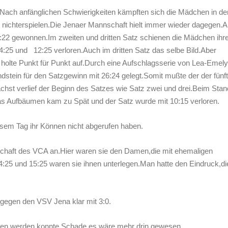
Nach anfänglichen Schwierigkeiten kämpften sich die Mädchen in de
h nichterspielen.Die Jenaer Mannschaft hielt immer wieder dagegen.A
5:22 gewonnen.Im zweiten und dritten Satz schienen die Mädchen ihr
4:25 und 12:25 verloren.Auch im dritten Satz das selbe Bild.Aber
 holte Punkt für Punkt auf.Durch eine Aufschlagsserie von Lea-Emely
stein für den Satzgewinn mit 26:24 gelegt.Somit mußte der der fünf
chst verlief der Beginn des Satzes wie Satz zwei und drei.Beim Stan
as Aufbäumen kam zu Spät und der Satz wurde mit 10:15 verloren.
esem Tag ihr Können nicht abgerufen haben.
chaft des VCA an.Hier waren sie den Damen,die mit ehemaligen
14:25 und 15:25 waren sie ihnen unterlegen.Man hatte den Eindruck,di
gegen den VSV Jena klar mit 3:0.
men werden konnte.Schade es wäre mehr drin gewesen.