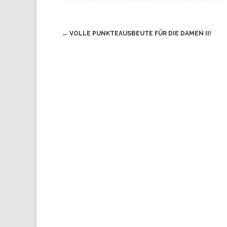
Navigation
←
VOLLE PUNKTEAUSBEUTE FÜR DIE DAMEN II!
(Beiträge)