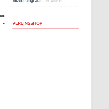
hitzebedingt aus!
24. Juni 2026
DIE
VEREINSSHOP
G!
→