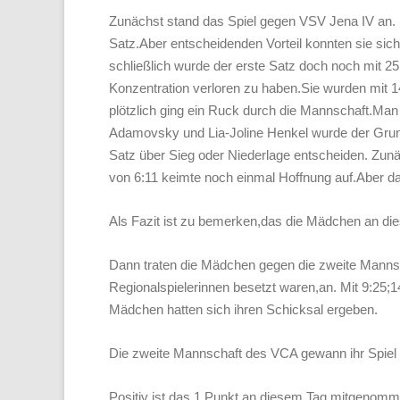
Zunächst stand das Spiel gegen VSV Jena IV an. 
Satz.Aber entscheidenden Vorteil konnten sie sic
schließlich wurde der erste Satz doch noch mit 2
Konzentration verloren zu haben.Sie wurden mit 1
plötzlich ging ein Ruck durch die Mannschaft.Man
Adamovsky und Lia-Joline Henkel wurde der Grund
Satz über Sieg oder Niederlage entscheiden. Zunä
von 6:11 keimte noch einmal Hoffnung auf.Aber d
Als Fazit ist zu bemerken,das die Mädchen an di
Dann traten die Mädchen gegen die zweite Manns
Regionalspielerinnen besetzt waren,an. Mit 9:25;
Mädchen hatten sich ihren Schicksal ergeben.
Die zweite Mannschaft des VCA gewann ihr Spiel 
Positiv ist,das 1 Punkt an diesem Tag mitgenom