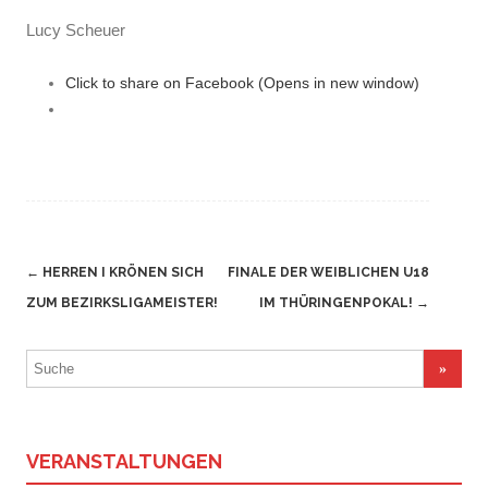
Lucy Scheuer
Click to share on Facebook (Opens in new window)
Navigation
←
HERREN I KRÖNEN SICH
FINALE DER WEIBLICHEN U18
(Beiträge)
ZUM BEZIRKSLIGAMEISTER!
IM THÜRINGENPOKAL!
→
Suchergebnis
für:
VERANSTALTUNGEN